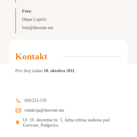
Foto:
Dejan Lopićić
foto@dnovine.me
Kontakt
Prvi broj izašao
10. oktobra 2011
020/251-570
redakcija@dnovine.me
Ul. 19. decembar br. 5, Južna tribina stadiona pod
Goricom, Podgorica