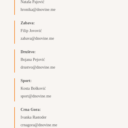
Nataša Pajović
hronika@dnovine.me
Zabava:
Filip Jovović
zabava@dnovine.me
Društvo:
Bojana Pejović
drustvo@dnovine.me
Sport:
Kosta Bošković
sport@dnovine.me
Crna Gora:
Ivanka Rastoder
crnagora@dnovine.me